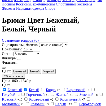
Лосины
Костюмы, комбинезоны
Спортивные костюмы
Жилеты
Нарядная одежда
Спорт
Брюки Цвет Бежевый,
Белый, Черный
Сравнение товаров (0)
Сортировать:
Показывать:
Сезон:
Фильтры
Фильтры:
Цвет:
Бежевый
Белый
Черный
Сбросить все
Цена
860
-
1840
р.
Цвет
Бежевый
Белый
Бордо
Бирюзовый
+7
+1
Голубой
Горчичный
Желтый
Зеленый
+3
+1
+1
+8
Красный
Коралловый
Коричневый
+10
+2
+7
Молочный
Розовый
Серый
Серо-голубой
+1
+3
+12