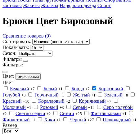
костюмы
Жакеты
Жилеты
Нарядная одежда
Спорт
Брюки Цвет Бирюзовый
Сравнение товаров (0)
Сортировать:
Показывать:
Сезон:
Фильтры
Фильтры:
Цвет:
Бирюзовый
Цвет
Бежевый
Белый
Бордо
Бирюзовый
+7
+1
+7
Голубой
Горчичный
Желтый
Зеленый
+3
+1
+1
+8
Красный
Коралловый
Коричневый
+10
+2
+7
Молочный
Розовый
Серый
Серо-голубой
+1
+3
+12
Светло-серый
Синий
Фисташковый
+2
+2
+25
+1
Фиолетовый
Хаки
Черный
Шоколадный
+1
+1
+27
+1
Размер