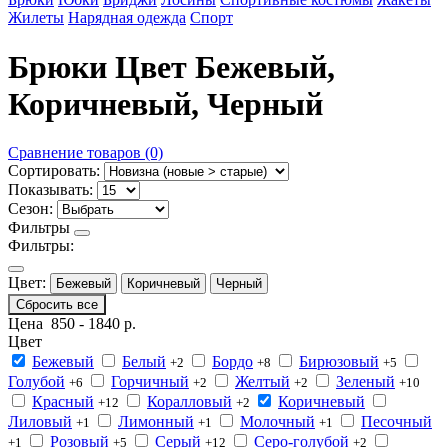
Жилеты
Нарядная одежда
Спорт
Брюки Цвет Бежевый,
Коричневый, Черный
Сравнение товаров (0)
Сортировать:
Показывать:
Сезон:
Фильтры
Фильтры:
Цвет:
Бежевый
Коричневый
Черный
Сбросить все
Цена
850
-
1840
р.
Цвет
Бежевый
Белый
Бордо
Бирюзовый
+2
+8
+5
Голубой
Горчичный
Желтый
Зеленый
+6
+2
+2
+10
Красный
Коралловый
Коричневый
+12
+2
Лиловый
Лимонный
Молочный
Песочный
+1
+1
+1
Розовый
Серый
Серо-голубой
+1
+5
+12
+2