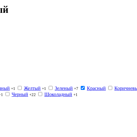
ый
чный
Желтый
Зеленый
Красный
Коричнев
+1
+1
+7
Черный
Шоколадный
+1
+22
+1