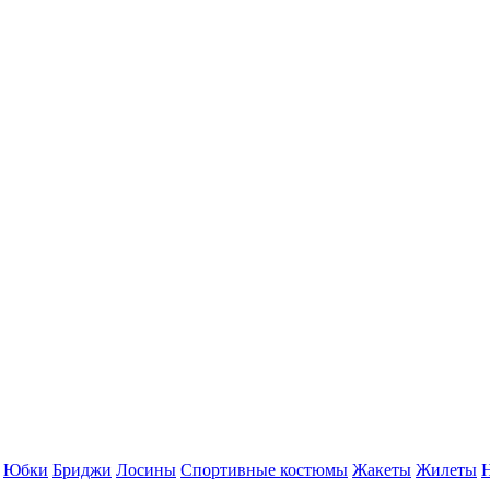
Юбки
Бриджи
Лосины
Спортивные костюмы
Жакеты
Жилеты
Н