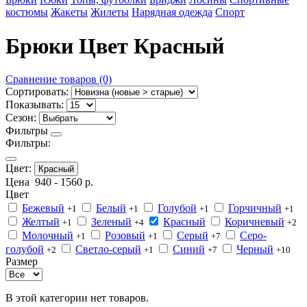
костюмы
Жакеты
Жилеты
Нарядная одежда
Спорт
Брюки Цвет Красный
Сравнение товаров (0)
Сортировать:
Показывать:
Сезон:
Фильтры
Фильтры:
Цвет:
Красный
Цена
940
-
1560
р.
Цвет
Бежевый
Белый
Голубой
Горчичный
+1
+1
+1
+1
Желтый
Зеленый
Красный
Коричневый
+1
+4
+2
Молочный
Розовый
Серый
Серо-
+1
+1
+7
голубой
Светло-серый
Синий
Черный
+2
+1
+7
+10
Размер
В этой категории нет товаров.