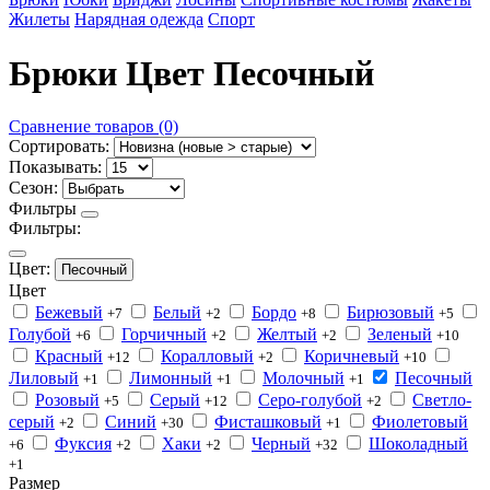
Жилеты
Нарядная одежда
Спорт
Брюки Цвет Песочный
Сравнение товаров (0)
Сортировать:
Показывать:
Сезон:
Фильтры
Фильтры:
Цвет:
Песочный
Цвет
Бежевый
Белый
Бордо
Бирюзовый
+7
+2
+8
+5
Голубой
Горчичный
Желтый
Зеленый
+6
+2
+2
+10
Красный
Коралловый
Коричневый
+12
+2
+10
Лиловый
Лимонный
Молочный
Песочный
+1
+1
+1
Розовый
Серый
Серо-голубой
Светло-
+5
+12
+2
серый
Синий
Фисташковый
Фиолетовый
+2
+30
+1
Фуксия
Хаки
Черный
Шоколадный
+6
+2
+2
+32
+1
Размер