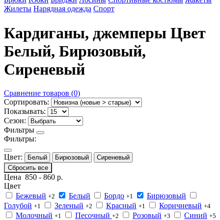
Жилеты
Нарядная одежда
Спорт
Кардиганы, джемперы Цвет
Белый, Бирюзовый,
Сиреневый
Сравнение товаров (0)
Сортировать:
Показывать:
Сезон:
Фильтры
Фильтры:
Цвет:
Белый
Бирюзовый
Сиреневый
Сбросить все
Цена
850
-
860
р.
Цвет
Бежевый
Белый
Бордо
Бирюзовый
+2
+1
Голубой
Зеленый
Красный
Коричневый
+1
+2
+1
+4
Молочный
Песочный
Розовый
Синий
+1
+2
+3
+5