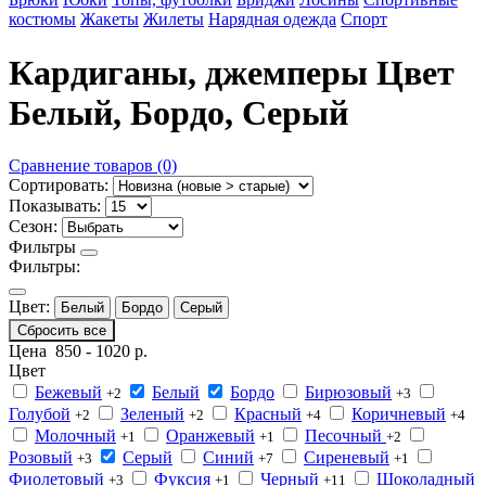
костюмы
Жакеты
Жилеты
Нарядная одежда
Спорт
Кардиганы, джемперы Цвет
Белый, Бордо, Серый
Сравнение товаров (0)
Сортировать:
Показывать:
Сезон:
Фильтры
Фильтры:
Цвет:
Белый
Бордо
Серый
Сбросить все
Цена
850
-
1020
р.
Цвет
Бежевый
Белый
Бордо
Бирюзовый
+2
+3
Голубой
Зеленый
Красный
Коричневый
+2
+2
+4
+4
Молочный
Оранжевый
Песочный
+1
+1
+2
Розовый
Серый
Синий
Сиреневый
+3
+7
+1
Фиолетовый
Фуксия
Черный
Шоколадный
+3
+1
+11