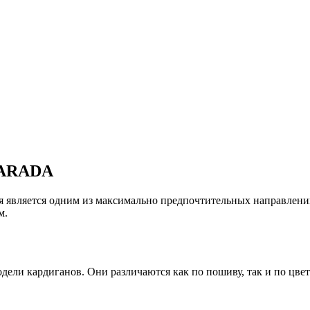
PARADA
ля является одним из максимально предпочтительных направл
м.
ели кардиганов. Они различаются как по пошиву, так и по цве