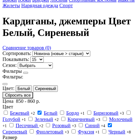
Жилеты
Нарядная одежда
Спорт
Кардиганы, джемперы Цвет
Белый, Сиреневый
Сравнение товаров (0)
Сортировать:
Показывать:
Сезон:
Фильтры
Фильтры:
Цвет:
Белый
Сиреневый
Сбросить все
Цена
850
-
860
р.
Цвет
Бежевый
Белый
Бордо
Бирюзовый
+2
+1
+3
Голубой
Зеленый
Коричневый
Молочный
+1
+2
+3
Песочный
Розовый
Синий
+1
+2
+3
+4
Сиреневый
Фиолетовый
Фуксия
Черный
+3
+1
+8
Размер