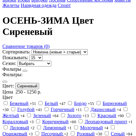
Жилеты
Нарядная одежда
Спорт
ОСЕНЬ-ЗИМА Цвет
Сиреневый
Сравнение товаров (0)
Сортировать:
Показывать:
Сезон:
Фильтры
Фильтры:
Цвет:
Сиреневый
Цена
250
-
1250
р.
Цвет
Бежевый
Белый
Бордо
Бирюзовый
+51
+47
+55
Голубой
Горчичный
Джинсовый
+30
+41
+11
+4
Желтый
Зеленый
Золото
Красный
+4
+64
+13
+90
Коралловый
Коричневый
Леопардовый принт
+3
+60
+1
Лиловый
Лимонный
Молочный
+2
+1
+4
Оранжевый
Песочный
Розовый
Серый
+3
+2
+30
+84