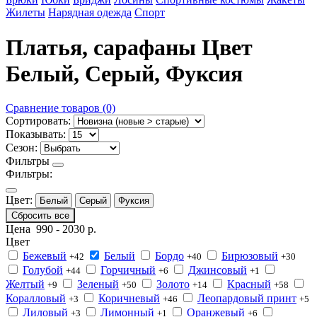
Жилеты
Нарядная одежда
Спорт
Платья, сарафаны Цвет
Белый, Серый, Фуксия
Сравнение товаров (0)
Сортировать:
Показывать:
Сезон:
Фильтры
Фильтры:
Цвет:
Белый
Серый
Фуксия
Сбросить все
Цена
990
-
2030
р.
Цвет
Бежевый
Белый
Бордо
Бирюзовый
+42
+40
+30
Голубой
Горчичный
Джинсовый
+44
+6
+1
Желтый
Зеленый
Золото
Красный
+9
+50
+14
+58
Коралловый
Коричневый
Леопардовый принт
+3
+46
+5
Лиловый
Лимонный
Оранжевый
+3
+1
+6