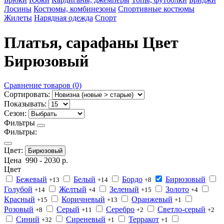
Лосины
Костюмы, комбинезоны
Спортивные костюмы
Жилеты
Нарядная одежда
Спорт
Платья, сарафаны Цвет
Бирюзовый
Сравнение товаров (0)
Сортировать:
Показывать:
Сезон:
Фильтры
Фильтры:
Цвет:
Бирюзовый
Цена
990
-
2030
р.
Цвет
Бежевый
Белый
Бордо
Бирюзовый
+13
+14
+8
Голубой
Желтый
Зеленый
Золото
+14
+4
+15
+4
Красный
Коричневый
Оранжевый
+15
+13
+1
Розовый
Серый
Серебро
Светло-серый
+8
+11
+2
+2
Синий
Сиреневый
Терракот
+32
+1
+1