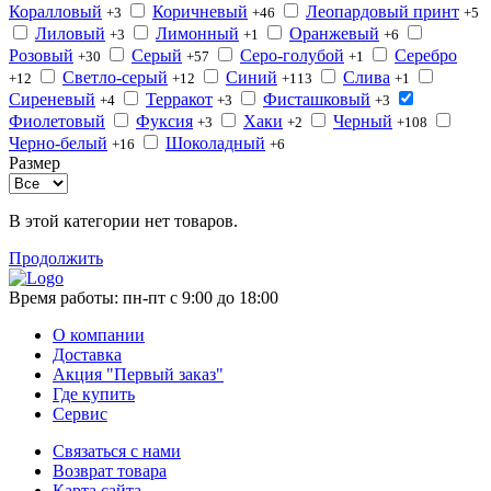
Коралловый
Коричневый
Леопардовый принт
+3
+46
+5
Лиловый
Лимонный
Оранжевый
+3
+1
+6
Розовый
Серый
Серо-голубой
Серебро
+30
+57
+1
Светло-серый
Синий
Слива
+12
+12
+113
+1
Сиреневый
Терракот
Фисташковый
+4
+3
+3
Фиолетовый
Фуксия
Хаки
Черный
+3
+2
+108
Черно-белый
Шоколадный
+16
+6
Размер
В этой категории нет товаров.
Продолжить
Время работы:
пн-пт с 9:00 до 18:00
О компании
Доставка
Акция "Первый заказ"
Где купить
Сервис
Связаться с нами
Возврат товара
Карта сайта