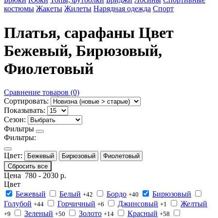
костюмы
Жакеты
Жилеты
Нарядная одежда
Спорт
Платья, сарафаны Цвет
Бежевый, Бирюзовый,
Фиолетовый
Сравнение товаров (0)
Сортировать:
Показывать:
Сезон:
Фильтры
Фильтры:
Цвет:
Бежевый
Бирюзовый
Фиолетовый
Сбросить все
Цена
780
-
2030
р.
Цвет
Бежевый
Белый
Бордо
Бирюзовый
+42
+40
Голубой
Горчичный
Джинсовый
Желтый
+44
+6
+1
Зеленый
Золото
Красный
+9
+50
+14
+58