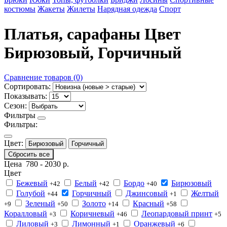
костюмы
Жакеты
Жилеты
Нарядная одежда
Спорт
Платья, сарафаны Цвет
Бирюзовый, Горчичный
Сравнение товаров (0)
Сортировать:
Показывать:
Сезон:
Фильтры
Фильтры:
Цвет:
Бирюзовый
Горчичный
Сбросить все
Цена
780
-
2030
р.
Цвет
Бежевый
Белый
Бордо
Бирюзовый
+42
+42
+40
Голубой
Горчичный
Джинсовый
Желтый
+44
+1
Зеленый
Золото
Красный
+9
+50
+14
+58
Коралловый
Коричневый
Леопардовый принт
+3
+46
+5
Лиловый
Лимонный
Оранжевый
+3
+1
+6