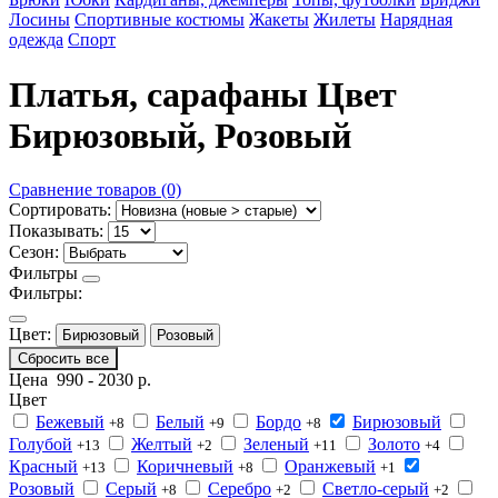
Лосины
Спортивные костюмы
Жакеты
Жилеты
Нарядная
одежда
Спорт
Платья, сарафаны Цвет
Бирюзовый, Розовый
Сравнение товаров (0)
Сортировать:
Показывать:
Сезон:
Фильтры
Фильтры:
Цвет:
Бирюзовый
Розовый
Сбросить все
Цена
990
-
2030
р.
Цвет
Бежевый
Белый
Бордо
Бирюзовый
+8
+9
+8
Голубой
Желтый
Зеленый
Золото
+13
+2
+11
+4
Красный
Коричневый
Оранжевый
+13
+8
+1
Розовый
Серый
Серебро
Светло-серый
+8
+2
+2