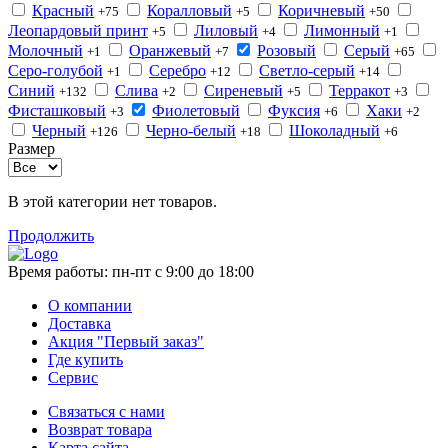
Красный
Коралловый
Коричневый
+75
+5
+50
Леопардовый принт
Лиловый
Лимонный
+5
+4
+1
Молочный
Оранжевый
Розовый
Серый
+1
+7
+65
Серо-голубой
Серебро
Светло-серый
+1
+12
+14
Синий
Слива
Сиреневый
Терракот
+132
+2
+5
+3
Фисташковый
Фиолетовый
Фуксия
Хаки
+3
+6
+2
Черный
Черно-белый
Шоколадный
+126
+18
+6
Размер
В этой категории нет товаров.
Продолжить
Время работы:
пн-пт с 9:00 до 18:00
О компании
Доставка
Акция "Первый заказ"
Где купить
Сервис
Связаться с нами
Возврат товара
Карта сайта