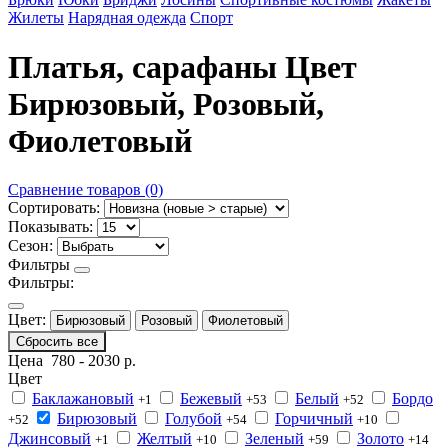
Жилеты
Нарядная одежда
Спорт
Платья, сарафаны Цвет
Бирюзовый, Розовый,
Фиолетовый
Сравнение товаров (0)
Сортировать:
Показывать:
Сезон:
Фильтры
Фильтры:
Цвет:
Бирюзовый
Розовый
Фиолетовый
Сбросить все
Цена
780
-
2030
р.
Цвет
Баклажановый
Бежевый
Белый
Бордо
+1
+53
+52
Бирюзовый
Голубой
Горчичный
+52
+54
+10
Джинсовый
Желтый
Зеленый
Золото
+1
+10
+59
+14