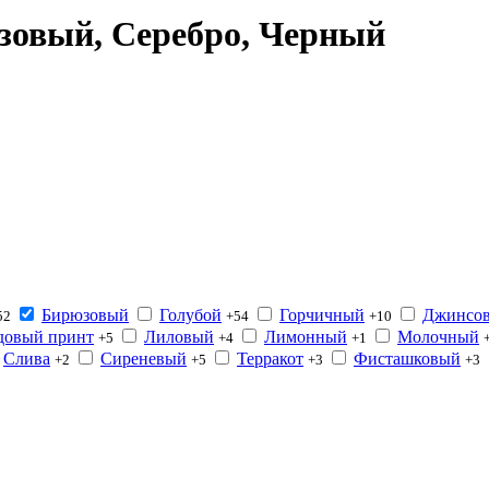
зовый, Серебро, Черный
Бирюзовый
Голубой
Горчичный
Джинсо
52
+54
+10
довый принт
Лиловый
Лимонный
Молочный
+5
+4
+1
Слива
Сиреневый
Терракот
Фисташковый
+2
+5
+3
+3