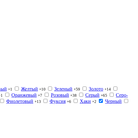
вый
Желтый
Зеленый
Золото
+1
+10
+59
+14
Оранжевый
Розовый
Серый
Серо-
+1
+7
+38
+65
Фиолетовый
Фуксия
Хаки
Черный
+13
+6
+2