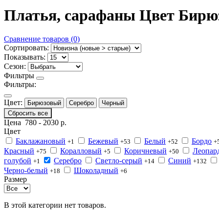
Платья, сарафаны Цвет Бирю
Сравнение товаров (0)
Сортировать:
Показывать:
Сезон:
Фильтры
Фильтры:
Цвет:
Бирюзовый
Серебро
Черный
Сбросить все
Цена
780
-
2030
р.
Цвет
Баклажановый
Бежевый
Белый
Бордо
+1
+53
+52
+
Красный
Коралловый
Коричневый
Леопар
+75
+5
+50
голубой
Серебро
Светло-серый
Синий
+1
+14
+132
Черно-белый
Шоколадный
+18
+6
Размер
В этой категории нет товаров.