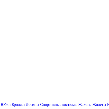
Юбки
Бриджи
Лосины
Спортивные костюмы
Жакеты
Жилеты
Н