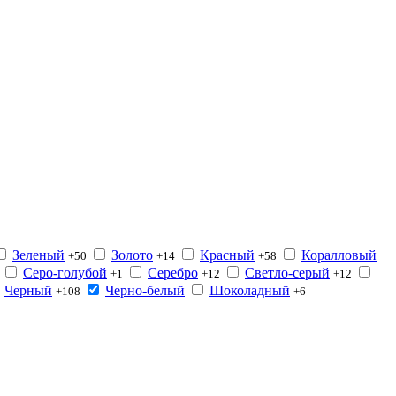
Зеленый
Золото
Красный
Коралловый
+50
+14
+58
Серо-голубой
Серебро
Светло-серый
+1
+12
+12
Черный
Черно-белый
Шоколадный
+108
+6