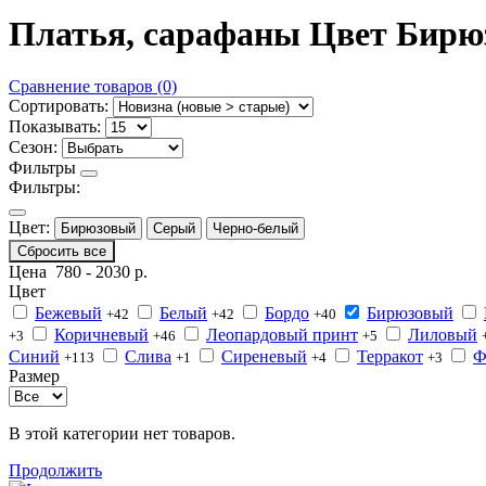
Платья, сарафаны Цвет Бирю
Сравнение товаров (0)
Сортировать:
Показывать:
Сезон:
Фильтры
Фильтры:
Цвет:
Бирюзовый
Серый
Черно-белый
Сбросить все
Цена
780
-
2030
р.
Цвет
Бежевый
Белый
Бордо
Бирюзовый
+42
+42
+40
Коричневый
Леопардовый принт
Лиловый
+3
+46
+5
Синий
Слива
Сиреневый
Терракот
Ф
+113
+1
+4
+3
Размер
В этой категории нет товаров.
Продолжить