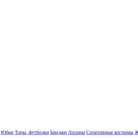
Юбки
Топы, футболки
Бриджи
Лосины
Спортивные костюмы
Ж