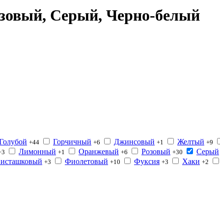
зовый, Серый, Черно-белый
Голубой
Горчичный
Джинсовый
Желтый
+44
+6
+1
+9
Лимонный
Оранжевый
Розовый
Серый
+3
+1
+6
+30
исташковый
Фиолетовый
Фуксия
Хаки
+3
+10
+3
+2