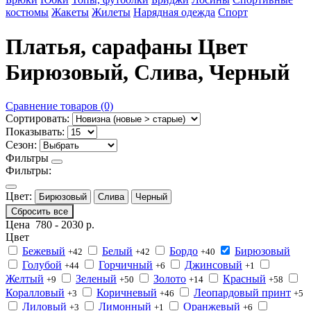
костюмы
Жакеты
Жилеты
Нарядная одежда
Спорт
Платья, сарафаны Цвет
Бирюзовый, Слива, Черный
Сравнение товаров (0)
Сортировать:
Показывать:
Сезон:
Фильтры
Фильтры:
Цвет:
Бирюзовый
Слива
Черный
Сбросить все
Цена
780
-
2030
р.
Цвет
Бежевый
Белый
Бордо
Бирюзовый
+42
+42
+40
Голубой
Горчичный
Джинсовый
+44
+6
+1
Желтый
Зеленый
Золото
Красный
+9
+50
+14
+58
Коралловый
Коричневый
Леопардовый принт
+3
+46
+5
Лиловый
Лимонный
Оранжевый
+3
+1
+6