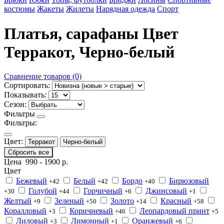
костюмы
Жакеты
Жилеты
Нарядная одежда
Спорт
Платья, сарафаны Цвет
Терракот, Черно-белый
Сравнение товаров (0)
Сортировать:
Показывать:
Сезон:
Фильтры
Фильтры:
Цвет:
Терракот
Черно-белый
Сбросить все
Цена
990
-
1900
р.
Цвет
Бежевый
Белый
Бордо
Бирюзовый
+42
+42
+40
Голубой
Горчичный
Джинсовый
+30
+44
+6
+1
Желтый
Зеленый
Золото
Красный
+9
+50
+14
+58
Коралловый
Коричневый
Леопардовый принт
+3
+46
+5
Лиловый
Лимонный
Оранжевый
+3
+1
+6