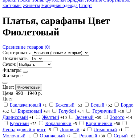
костюмы
Жилеты
Нарядная одежда
Спорт
Платья, сарафаны Цвет
Фиолетовый
Сравнение товаров (0)
Сортировать:
Показывать:
Сезон:
Фильтры
Фильтры:
Цвет:
Фиолетовый
Цена
990
-
1940
р.
Цвет
Баклажановый
Бежевый
Белый
Бордо
+1
+53
+52
Бирюзовый
Голубой
Горчичный
+52
+34
+54
+10
Джинсовый
Желтый
Зеленый
Золото
+1
+10
+59
+14
Красный
Коралловый
Коричневый
+75
+5
+50
Леопардовый принт
Лиловый
Лимонный
+5
+4
+1
Молочный
Оранжевый
Розовый
Серый
+1
+7
+38
+65