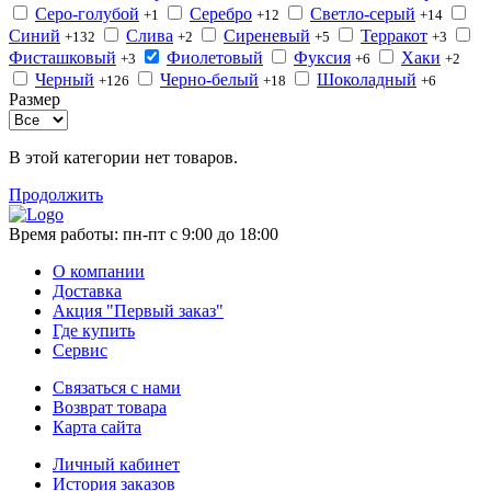
Серо-голубой
Серебро
Светло-серый
+1
+12
+14
Синий
Слива
Сиреневый
Терракот
+132
+2
+5
+3
Фисташковый
Фиолетовый
Фуксия
Хаки
+3
+6
+2
Черный
Черно-белый
Шоколадный
+126
+18
+6
Размер
В этой категории нет товаров.
Продолжить
Время работы:
пн-пт с 9:00 до 18:00
О компании
Доставка
Акция "Первый заказ"
Где купить
Сервис
Связаться с нами
Возврат товара
Карта сайта
Личный кабинет
История заказов