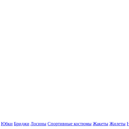
Юбки
Бриджи
Лосины
Спортивные костюмы
Жакеты
Жилеты
Н