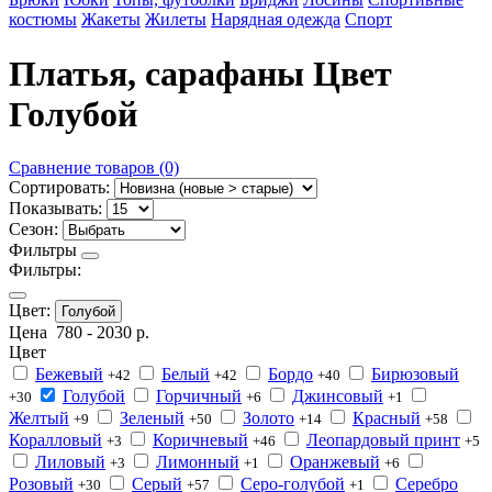
костюмы
Жакеты
Жилеты
Нарядная одежда
Спорт
Платья, сарафаны Цвет
Голубой
Сравнение товаров (0)
Сортировать:
Показывать:
Сезон:
Фильтры
Фильтры:
Цвет:
Голубой
Цена
780
-
2030
р.
Цвет
Бежевый
Белый
Бордо
Бирюзовый
+42
+42
+40
Голубой
Горчичный
Джинсовый
+30
+6
+1
Желтый
Зеленый
Золото
Красный
+9
+50
+14
+58
Коралловый
Коричневый
Леопардовый принт
+3
+46
+5
Лиловый
Лимонный
Оранжевый
+3
+1
+6
Розовый
Серый
Серо-голубой
Серебро
+30
+57
+1