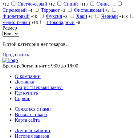
Светло-серый
Синий
Слива
+12
+12
+113
+1
Сиреневый
Терракот
Фисташковый
+4
+3
+3
Фиолетовый
Фуксия
Хаки
Черный
+10
+3
+2
+108
Черно-белый
Шоколадный
+16
+6
Размер
В этой категории нет товаров.
Продолжить
Время работы:
пн-пт с 9:00 до 18:00
О компании
Доставка
Акция "Первый заказ"
Где купить
Сервис
Связаться с нами
Возврат товара
Карта сайта
Личный кабинет
История заказов