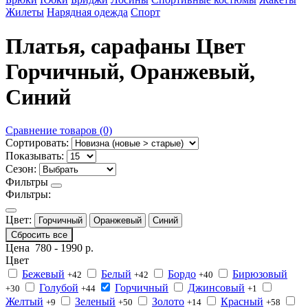
Жилеты
Нарядная одежда
Спорт
Платья, сарафаны Цвет
Горчичный, Оранжевый,
Синий
Сравнение товаров (0)
Сортировать:
Показывать:
Сезон:
Фильтры
Фильтры:
Цвет:
Горчичный
Оранжевый
Синий
Сбросить все
Цена
780
-
1990
р.
Цвет
Бежевый
Белый
Бордо
Бирюзовый
+42
+42
+40
Голубой
Горчичный
Джинсовый
+30
+44
+1
Желтый
Зеленый
Золото
Красный
+9
+50
+14
+58