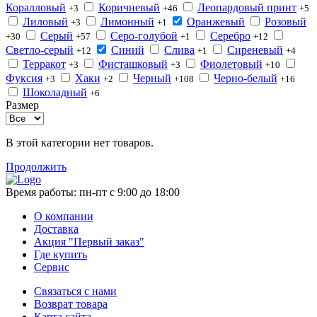
Коралловый
Коричневый
Леопардовый принт
+3
+46
+5
Лиловый
Лимонный
Оранжевый
Розовый
+3
+1
Серый
Серо-голубой
Серебро
+30
+57
+1
+12
Светло-серый
Синий
Слива
Сиреневый
+12
+1
+4
Терракот
Фисташковый
Фиолетовый
+3
+3
+10
Фуксия
Хаки
Черный
Черно-белый
+3
+2
+108
+16
Шоколадный
+6
Размер
В этой категории нет товаров.
Продолжить
Время работы:
пн-пт с 9:00 до 18:00
О компании
Доставка
Акция "Первый заказ"
Где купить
Сервис
Связаться с нами
Возврат товара
Карта сайта