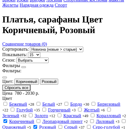
Жилеты
Нарядная одежда
Спорт
Платья, сарафаны Цвет
Коричневый, Розовый
Сравнение товаров (0)
Сортировать:
Показывать:
Сезон:
Фильтры
Фильтры:
Цвет:
Коричневый
Розовый
Сбросить все
Цена
780
-
2030
р.
Цвет
Бежевый
Белый
Бордо
Бирюзовый
+28
+27
+30
Голубой
Горчичный
Желтый
+22
+35
+3
+6
Зеленый
Золото
Красный
Коралловый
+32
+12
+49
+2
Коричневый
Леопардовый принт
Лиловый
+2
+3
Оранжевый
Розовый
Серый
Серо-голубой
+5
+37
+1