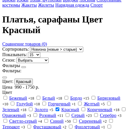
костюмы
Жакеты
Жилеты
Нарядная одежда
Спорт
Платья, сарафаны Цвет
Красный
Сравнение товаров (0)
Сортировать:
Показывать:
Сезон:
Фильтры
Фильтры:
Цвет:
Красный
Цена
990
-
1750
р.
Цвет
Бежевый
Белый
Бордо
Бирюзовый
+18
+18
+15
Голубой
Горчичный
Желтый
+10
+18
+1
+5
Зеленый
Золото
Красный
Коричневый
+18
+5
+18
Оранжевый
Розовый
Серый
Серебро
+3
+11
+23
+3
Светло-серый
Синий
Сиреневый
+4
+50
+2
Терракот
Фисташковый
Фиолетовый
+3
+2
+1