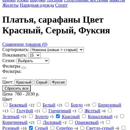
Жилеты
Нарядная одежда
Спорт
Платья, сарафаны Цвет
Красный, Серый, Фуксия
Сравнение товаров (0)
Сортировать:
Показывать:
Сезон:
Фильтры
Фильтры:
Цвет:
Красный
Серый
Фуксия
Сбросить все
Цена
780
-
2030
р.
Цвет
Бежевый
Белый
Бордо
Бирюзовый
+22
+21
+19
Голубой
Горчичный
Желтый
+13
+21
+3
+6
Зеленый
Золото
Красный
Коралловый
+21
+5
+2
Коричневый
Лиловый
Оранжевый
+21
+2
+3
Розовый
Серый
Серебро
Светло-серый
+16
+4
+6