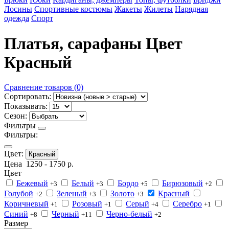
Лосины
Спортивные костюмы
Жакеты
Жилеты
Нарядная
одежда
Спорт
Платья, сарафаны Цвет
Красный
Сравнение товаров (0)
Сортировать:
Показывать:
Сезон:
Фильтры
Фильтры:
Цвет:
Красный
Цена
1250
-
1750
р.
Цвет
Бежевый
Белый
Бордо
Бирюзовый
+3
+3
+5
+2
Голубой
Зеленый
Золото
Красный
+2
+3
+3
Коричневый
Розовый
Серый
Серебро
+1
+1
+4
+1
Синий
Черный
Черно-белый
+8
+11
+2
Размер