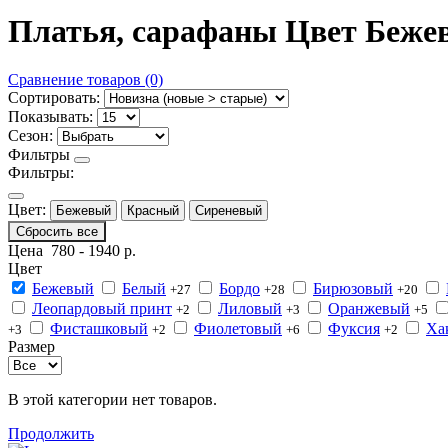
Платья, сарафаны Цвет Беже
Сравнение товаров (0)
Сортировать:
Показывать:
Сезон:
Фильтры
Фильтры:
Цвет:
Бежевый
Красный
Сиреневый
Сбросить все
Цена
780
-
1940
р.
Цвет
Бежевый
Белый
Бордо
Бирюзовый
+27
+28
+20
Леопардовый принт
Лиловый
Оранжевый
+2
+3
+5
Фисташковый
Фиолетовый
Фуксия
Ха
+3
+2
+6
+2
Размер
В этой категории нет товаров.
Продолжить