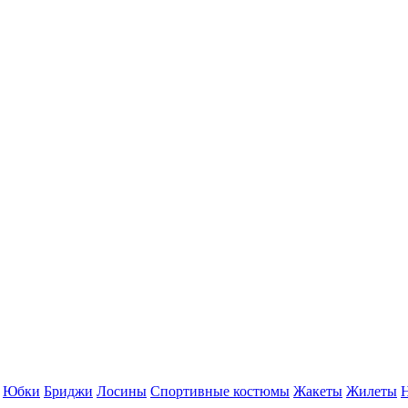
Юбки
Бриджи
Лосины
Спортивные костюмы
Жакеты
Жилеты
Н