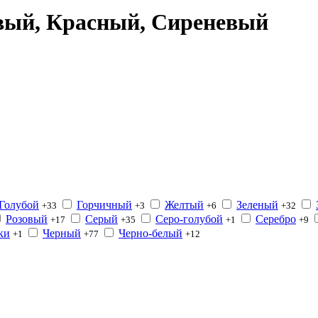
вый, Красный, Сиреневый
Голубой
Горчичный
Желтый
Зеленый
+33
+3
+6
+32
Розовый
Серый
Серо-голубой
Серебро
+17
+35
+1
+9
ки
Черный
Черно-белый
+1
+77
+12