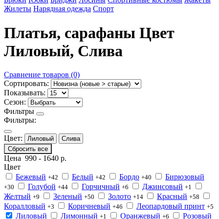
Жилеты
Нарядная одежда
Спорт
Платья, сарафаны Цвет
Лиловый, Слива
Сравнение товаров (0)
Сортировать:
Показывать:
Сезон:
Фильтры
Фильтры:
Цвет:
Лиловый
Слива
Сбросить все
Цена
990
-
1640
р.
Цвет
Бежевый
Белый
Бордо
Бирюзовый
+42
+42
+40
Голубой
Горчичный
Джинсовый
+30
+44
+6
+1
Желтый
Зеленый
Золото
Красный
+9
+50
+14
+58
Коралловый
Коричневый
Леопардовый принт
+3
+46
+5
Лиловый
Лимонный
Оранжевый
Розовый
+1
+6