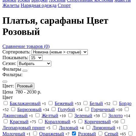
Жилеты
Нарядная одежда
Спорт
Платья, сарафаны Цвет
Розовый
Сравнение товаров (0)
Сортировать:
Показывать:
Сезон:
Фильтры
Фильтры:
Цвет:
Розовый
Цена
780
-
2030
р.
Цвет
Баклажановый
Бежевый
Белый
Бордо
+1
+53
+52
Бирюзовый
Голубой
Горчичный
+52
+34
+54
+10
Джинсовый
Желтый
Зеленый
Золото
+1
+10
+59
+14
Красный
Коралловый
Коричневый
+75
+5
+50
Леопардовый принт
Лиловый
Лимонный
+5
+4
+1
Молочный
Оранжевый
Розовый
Серый
+1
+7
+65