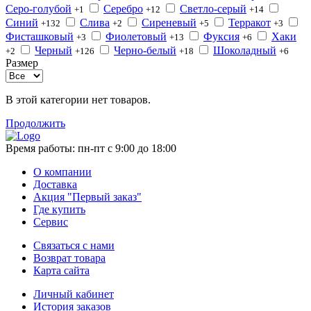
Серо-голубой
Серебро
Светло-серый
+1
+12
+14
Синий
Слива
Сиреневый
Терракот
+132
+2
+5
+3
Фисташковый
Фиолетовый
Фуксия
Хаки
+3
+13
+6
Черный
Черно-белый
Шоколадный
+2
+126
+18
+6
Размер
В этой категории нет товаров.
Продолжить
Время работы:
пн-пт с 9:00 до 18:00
О компании
Доставка
Акция "Первый заказ"
Где купить
Сервис
Связаться с нами
Возврат товара
Карта сайта
Личный кабинет
История заказов