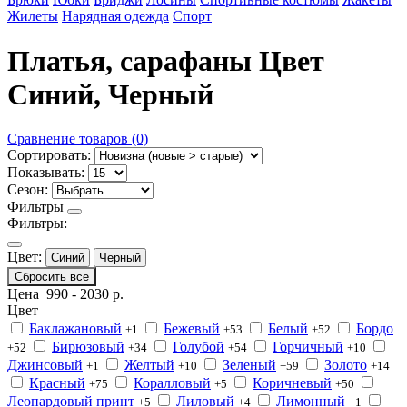
Жилеты
Нарядная одежда
Спорт
Платья, сарафаны Цвет
Синий, Черный
Сравнение товаров (0)
Сортировать:
Показывать:
Сезон:
Фильтры
Фильтры:
Цвет:
Синий
Черный
Сбросить все
Цена
990
-
2030
р.
Цвет
Баклажановый
Бежевый
Белый
Бордо
+1
+53
+52
Бирюзовый
Голубой
Горчичный
+52
+34
+54
+10
Джинсовый
Желтый
Зеленый
Золото
+1
+10
+59
+14
Красный
Коралловый
Коричневый
+75
+5
+50
Леопардовый принт
Лиловый
Лимонный
+5
+4
+1