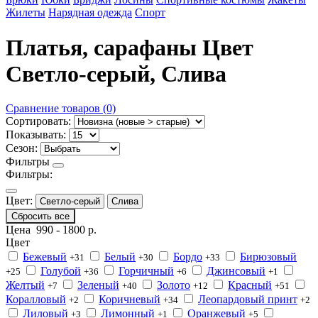
Жилеты
Нарядная одежда
Спорт
Платья, сарафаны Цвет
Светло-серый, Слива
Сравнение товаров (0)
Сортировать:
Показывать:
Сезон:
Фильтры
Фильтры:
Цвет:
Светло-серый
Слива
Сбросить все
Цена
990
-
1800
р.
Цвет
Бежевый
Белый
Бордо
Бирюзовый
+31
+30
+33
Голубой
Горчичный
Джинсовый
+25
+36
+6
+1
Желтый
Зеленый
Золото
Красный
+7
+40
+12
+51
Коралловый
Коричневый
Леопардовый принт
+2
+34
+2
Лиловый
Лимонный
Оранжевый
+3
+1
+5