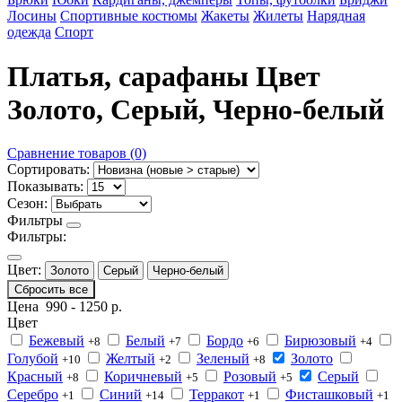
Лосины
Спортивные костюмы
Жакеты
Жилеты
Нарядная
одежда
Спорт
Платья, сарафаны Цвет
Золото, Серый, Черно-белый
Сравнение товаров (0)
Сортировать:
Показывать:
Сезон:
Фильтры
Фильтры:
Цвет:
Золото
Серый
Черно-белый
Сбросить все
Цена
990
-
1250
р.
Цвет
Бежевый
Белый
Бордо
Бирюзовый
+8
+7
+6
+4
Голубой
Желтый
Зеленый
Золото
+10
+2
+8
Красный
Коричневый
Розовый
Серый
+8
+5
+5
Серебро
Синий
Терракот
Фисташковый
+1
+14
+1
+1