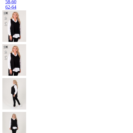
58-60
62-64