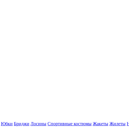
Юбки
Бриджи
Лосины
Спортивные костюмы
Жакеты
Жилеты
Н