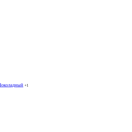
околадный
+1