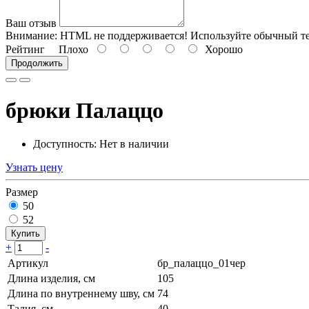
Ваш отзыв
Внимание:
HTML не поддерживается! Используйте обычный те
Рейтинг
Плохо
Хорошо
Продолжить
брюки Палаццо
Доступность: Нет в наличии
Узнать цену
Размер
50
52
Купить
+
-
Артикул
бр_палаццо_01чер
Длина изделия, см
105
Длина по внутреннему шву, см
74
Талия, см
40