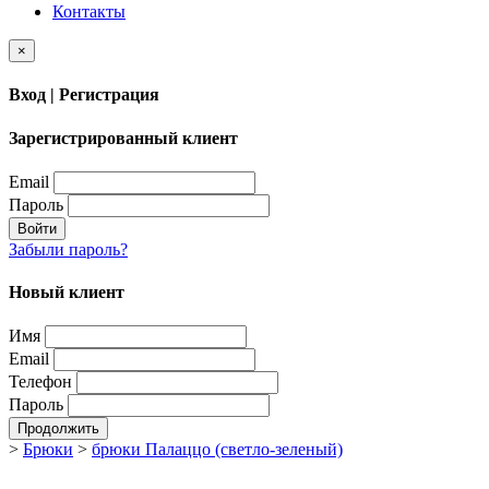
Контакты
×
Вход | Регистрация
Зарегистрированный клиент
Email
Пароль
Войти
Забыли пароль?
Новый клиент
Имя
Email
Телефон
Пароль
Продолжить
>
Брюки
>
брюки Палаццо (светло-зеленый)