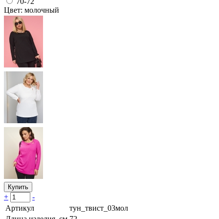
70-72
Цвет: молочный
Купить
+
-
Артикул
тун_твист_03мол
Длина изделия, см
72