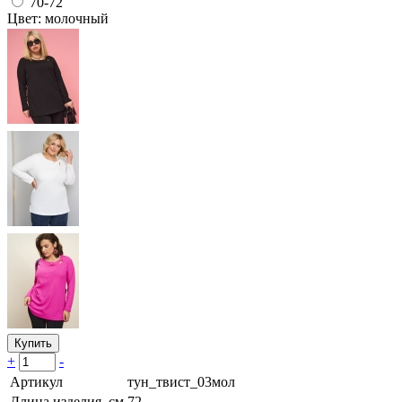
70-72
Цвет: молочный
Купить
+
-
Артикул
тун_твист_03мол
Длина изделия, см
72