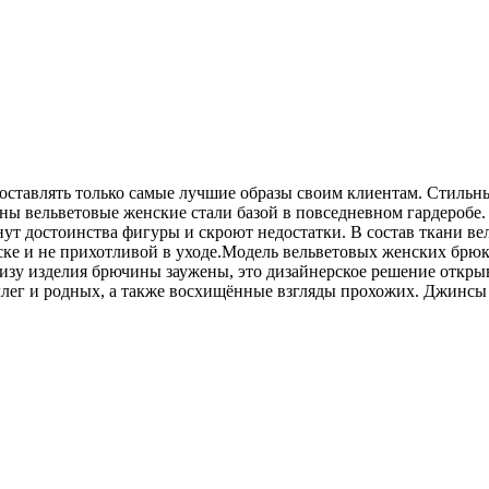
ставлять только самые лучшие образы своим клиентам. Стильн
ы вельветовые женские стали базой в повседневном гардеробе.
т достоинства фигуры и скроют недостатки. В состав ткани вел
ке и не прихотливой в уходе.Модель вельветовых женских брюк 
 низу изделия брючины заужены, это дизайнерское решение откр
ллег и родных, а также восхищённые взгляды прохожих. Джинсы