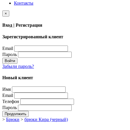
Контакты
×
Вход | Регистрация
Зарегистрированный клиент
Email
Пароль
Войти
Забыли пароль?
Новый клиент
Имя
Email
Телефон
Пароль
Продолжить
>
Брюки
>
брюки Кира (черный)