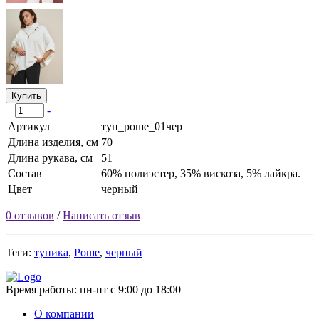
Купить
+
-
Артикул
тун_роше_01чер
Длина изделия, см
70
Длина рукава, см
51
Состав
60% полиэстер, 35% вискоза, 5% лайкра.
Цвет
черный
0 отзывов
/
Написать отзыв
Теги:
туника
,
Роше
,
черный
Время работы:
пн-пт с 9:00 до 18:00
О компании