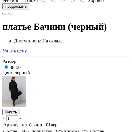
Рейтинг
Плохо
Хорошо
Продолжить
платье Бачини (черный)
Доступность: На складе
Узнать цену
Размер
48-50
Цвет: черный
Купить
+
-
Артикул
пл_бачини_01чер
Состав
60% полиэстер, 35% вискоза, 5% эластан.