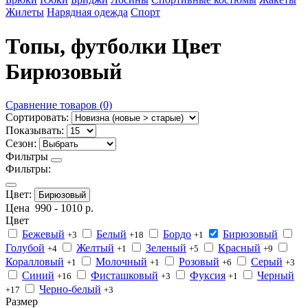
Жилеты
Нарядная одежда
Спорт
Топы, футболки Цвет
Бирюзовый
Сравнение товаров (0)
Сортировать:
Показывать:
Сезон:
Фильтры
Фильтры:
Цвет:
Бирюзовый
Цена
990
-
1010
р.
Цвет
Бежевый
Белый
Бордо
Бирюзовый
+3
+18
+1
Голубой
Желтый
Зеленый
Красный
+4
+1
+5
+9
Коралловый
Молочный
Розовый
Серый
+1
+1
+6
+3
Синий
Фисташковый
Фуксия
Черный
+16
+3
+1
Черно-белый
+17
+3
Размер