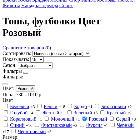
Жилеты
Нарядная одежда
Спорт
Топы, футболки Цвет
Розовый
Сравнение товаров (0)
Сортировать:
Показывать:
Сезон:
Фильтры
Фильтры:
Цвет:
Розовый
Цена
730
-
1010
р.
Цвет
Бежевый
Белый
Бордо
Бирюзовый
+3
+18
+1
+2
Голубой
Желтый
Зеленый
Красный
+4
+1
+5
+9
Коралловый
Молочный
Розовый
Серый
+1
+1
+3
Синий
Фисташковый
Фуксия
Черный
+16
+3
+1
Черно-белый
+17
+3
Размер