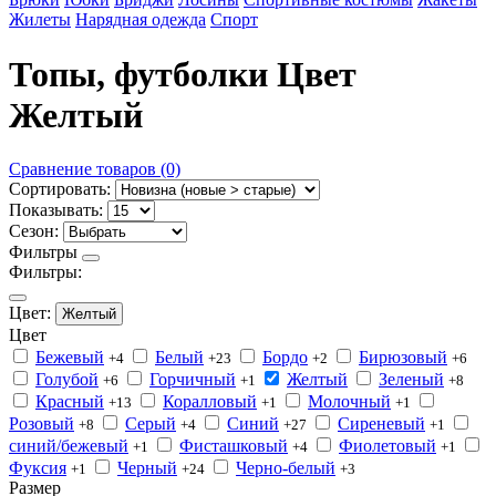
Жилеты
Нарядная одежда
Спорт
Топы, футболки Цвет
Желтый
Сравнение товаров (0)
Сортировать:
Показывать:
Сезон:
Фильтры
Фильтры:
Цвет:
Желтый
Цвет
Бежевый
Белый
Бордо
Бирюзовый
+4
+23
+2
+6
Голубой
Горчичный
Желтый
Зеленый
+6
+1
+8
Красный
Коралловый
Молочный
+13
+1
+1
Розовый
Серый
Синий
Сиреневый
+8
+4
+27
+1
синий/бежевый
Фисташковый
Фиолетовый
+1
+4
+1
Фуксия
Черный
Черно-белый
+1
+24
+3
Размер