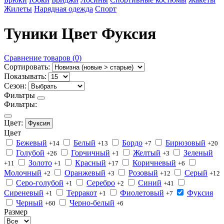
Жилеты
Нарядная одежда
Спорт
Туники Цвет Фуксия
Сравнение товаров (0)
Сортировать:
Показывать:
Сезон:
Фильтры
Фильтры:
Цвет:
Фуксия
Цвет
Бежевый
Белый
Бордо
Бирюзовый
+14
+13
+7
+20
Голубой
Горчичный
Желтый
Зеленый
+26
+1
+3
Золото
Красный
Коричневый
+11
+1
+17
+6
Молочный
Оранжевый
Розовый
Серый
+2
+3
+12
+12
Серо-голубой
Серебро
Синий
+1
+2
+41
Сиреневый
Терракот
Фиолетовый
Фуксия
+1
+1
+7
Черный
Черно-белый
+60
+6
Размер