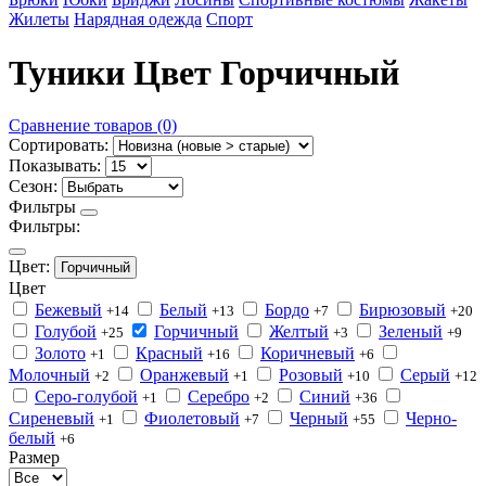
Жилеты
Нарядная одежда
Спорт
Туники Цвет Горчичный
Сравнение товаров (0)
Сортировать:
Показывать:
Сезон:
Фильтры
Фильтры:
Цвет:
Горчичный
Цвет
Бежевый
Белый
Бордо
Бирюзовый
+14
+13
+7
+20
Голубой
Горчичный
Желтый
Зеленый
+25
+3
+9
Золото
Красный
Коричневый
+1
+16
+6
Молочный
Оранжевый
Розовый
Серый
+2
+1
+10
+12
Серо-голубой
Серебро
Синий
+1
+2
+36
Сиреневый
Фиолетовый
Черный
Черно-
+1
+7
+55
белый
+6
Размер