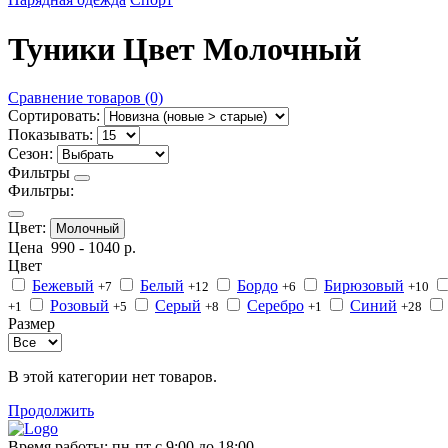
Туники Цвет Молочный
Сравнение товаров (0)
Сортировать:
Показывать:
Сезон:
Фильтры
Фильтры:
Цвет:
Молочный
Цена
990
-
1040
р.
Цвет
Бежевый
Белый
Бордо
Бирюзовый
+7
+12
+6
+10
Розовый
Серый
Серебро
Синий
+1
+5
+8
+1
+28
Размер
В этой категории нет товаров.
Продолжить
Время работы:
пн-пт с 9:00 до 18:00