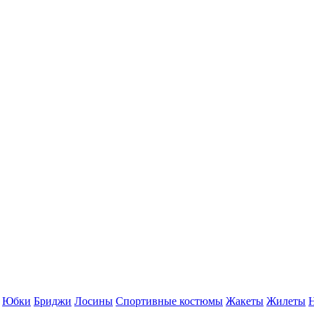
Юбки
Бриджи
Лосины
Спортивные костюмы
Жакеты
Жилеты
Н