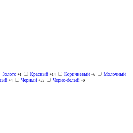
Золото
Красный
Коричневый
Молочный
+1
+14
+6
вый
Черный
Черно-белый
+4
+53
+6